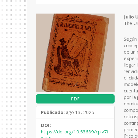
Barra
Co
Julio 
The Un
lateral
pr
del
de
Según 
artículo
ar
concep
de un 
experi
llegar 
“envid
el ciu
modelo
cuenta
por la
PDF
domina
compor
Publicado:
ago 13, 2025
retros
contin
DOI:
primer
https://doi.org/10.53689/cp.v7i
lírico