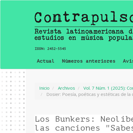
Navegación
principal
Contenido
principal
Barra
lateral
ISSN:
2452-5545
Actual
Números anteriores
Avi
Inicio
Archivos
Vol. 7 Núm. 1 (2025): Co
Dosier: Poesía, poéticas y estéticas de la 
Los Bunkers: Neolib
las canciones "Sabe