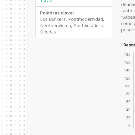
1.275
deudas
tanto 
Palabras clave:
“Sabes
Los Bunkers, Postmodernidad,
como p
Neoliberalismo, Postdictadura,
posdict
Deudas
Desc