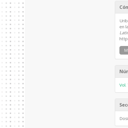
De
Cóm
de
ar
Urib
en l
Lati
http
M
Nú
Vol.
Sec
Dosi