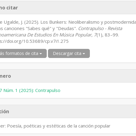
talles
o citar
l
tículo
e Ugalde, J. (2025). Los Bunkers: Neoliberalismo y postmodernid
as canciones "Sabes qué" y "Deudas".
Contrapulso - Revista
noamericana De Estudios En Música Popular
,
7
(1), 83–99.
s://doi.org/10.53689/cp.v7i1.275
ás formatos de cita
Descargar cita
mero
 7 Núm. 1 (2025): Contrapulso
ción
er: Poesía, poéticas y estéticas de la canción popular