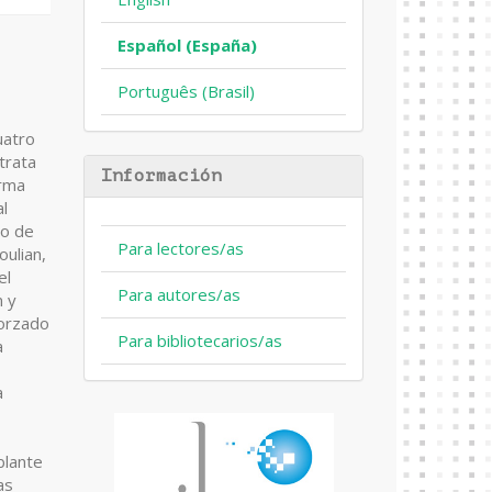
Español (España)
Português (Brasil)
uatro
trata
Información
orma
l
to de
Para lectores/as
oulian,
el
Para autores/as
n y
forzado
Para bibliotecarios/as
a
a
blante
as