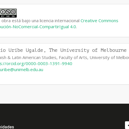
 obra está bajo una licencia internacional
Creative Commons
bución-NoComercial-CompartirIgual 4.0
.
lio Uribe Ugalde,
The University of Melbourne
ish & Latin American Studies, Faculty of Arts, University of Melb
ps://orcid.org/0000-0003-1391-9940
o.uribe@unimelb.edu.au