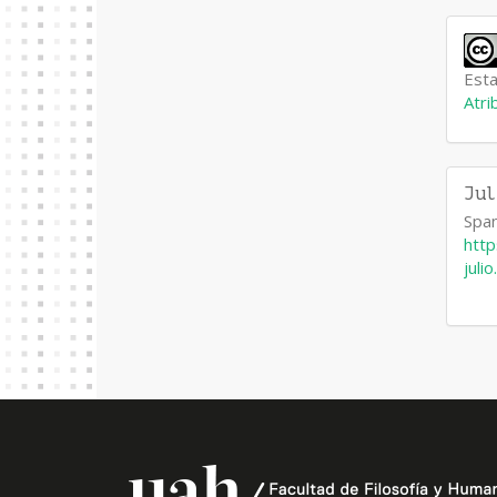
Esta
Atri
Ju
Span
htt
juli