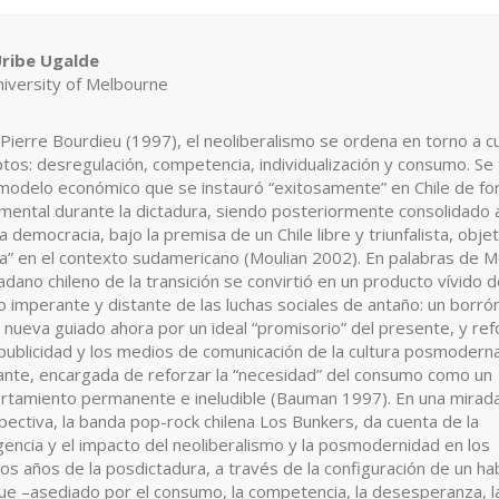
ntenido
Uribe Ugalde
iversity of Melbourne
incipal
l
Pierre Bourdieu (1997), el neoliberalismo se ordena en torno a c
tículo
tos: desregulación, competencia, individualización y consumo. Se 
modelo económico que se instauró “exitosamente” en Chile de f
mental durante la dictadura, siendo posteriormente consolidado a
la democracia, bajo la premisa de un Chile libre y triunfalista, obje
ia” en el contexto sudamericano (Moulian 2002). En palabras de M
dadano chileno de la transición se convirtió en un producto vívido d
 imperante y distante de las luchas sociales de antaño: un borró
 nueva guiado ahora por un ideal “promisorio” del presente, y re
 publicidad y los medios de comunicación de la cultura posmodern
nte, encargada de reforzar la “necesidad” del consumo como un
tamiento permanente e ineludible (Bauman 1997). En una mirad
pectiva, la banda pop-rock chilena Los Bunkers, da cuenta de la
gencia y el impacto del neoliberalismo y la posmodernidad en los
os años de la posdictadura, a través de la configuración de un ha
 que –asediado por el consumo, la competencia, la desesperanza, l