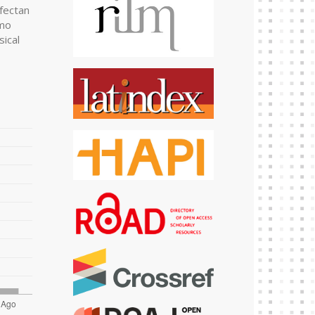
afectan
omo
ical