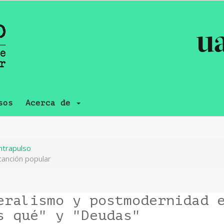
sos
Acerca de
ntrapulso
canción popular
eralismo y postmodernidad 
s qué" y "Deudas"