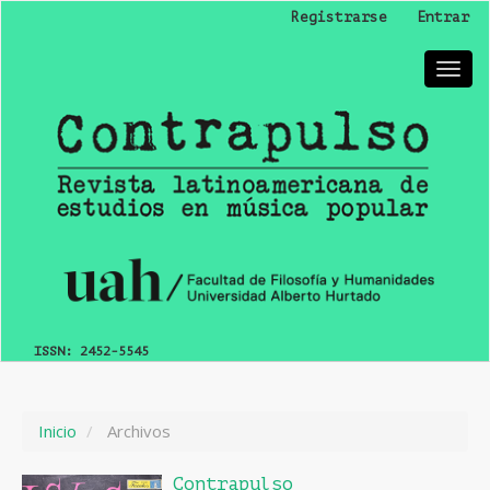
Navegación
Registrarse
Entrar
principal
Contenido
Tog
principal
nav
Barra
lateral
ISSN:
2452-5545
Inicio
Archivos
Contrapulso