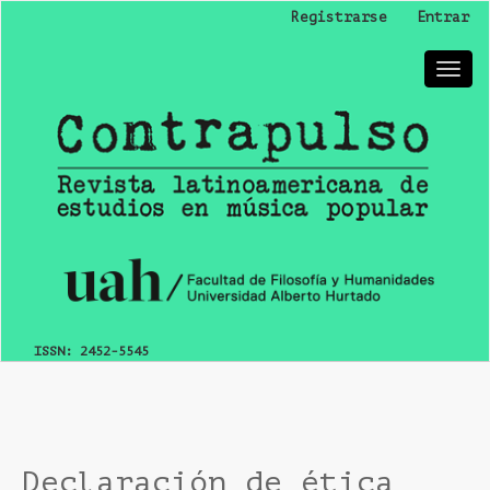
Navegación
Registrarse
Entrar
principal
Contenido
Tog
principal
nav
Barra
lateral
ISSN:
2452-5545
Declaración de ética