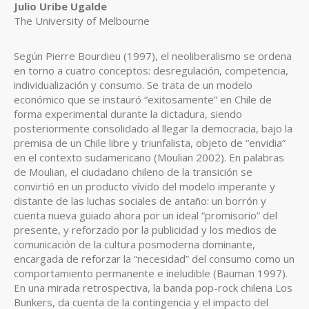
Contenido
Julio Uribe Ugalde
The University of Melbourne
principal
del
Según Pierre Bourdieu (1997), el neoliberalismo se ordena
artículo
en torno a cuatro conceptos: desregulación, competencia,
individualización y consumo. Se trata de un modelo
económico que se instauró “exitosamente” en Chile de
forma experimental durante la dictadura, siendo
posteriormente consolidado al llegar la democracia, bajo la
premisa de un Chile libre y triunfalista, objeto de “envidia”
en el contexto sudamericano (Moulian 2002). En palabras
de Moulian, el ciudadano chileno de la transición se
convirtió en un producto vívido del modelo imperante y
distante de las luchas sociales de antaño: un borrón y
cuenta nueva guiado ahora por un ideal “promisorio” del
presente, y reforzado por la publicidad y los medios de
comunicación de la cultura posmoderna dominante,
encargada de reforzar la “necesidad” del consumo como un
comportamiento permanente e ineludible (Bauman 1997).
En una mirada retrospectiva, la banda pop-rock chilena Los
Bunkers, da cuenta de la contingencia y el impacto del