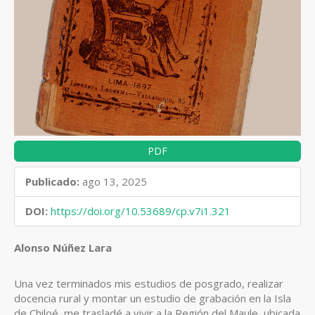
PDF
Publicado:
ago 13, 2025
DOI:
https://doi.org/10.53689/cp.v7i1.321
Contenido
Alonso Núñez Lara
principal
Una vez terminados mis estudios de posgrado, realizar
del
docencia rural y montar un estudio de grabación en la Isla
artículo
de Chiloé, me trasladé a vivir a la Región del Maule, ubicada