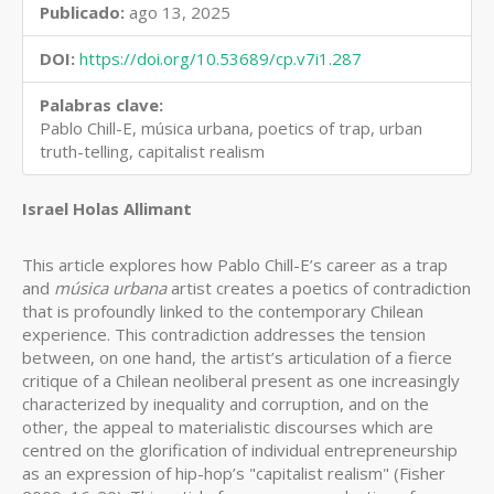
Publicado:
ago 13, 2025
DOI:
https://doi.org/10.53689/cp.v7i1.287
Palabras clave:
Pablo Chill-E, música urbana, poetics of trap, urban
truth-telling, capitalist realism
Contenido
Israel Holas Allimant
principal
This article explores how Pablo Chill-E’s career as a trap
del
and
música urbana
artist creates a poetics of contradiction
artículo
that is profoundly linked to the contemporary Chilean
experience. This contradiction addresses the tension
between, on one hand, the artist’s articulation of a fierce
critique of a Chilean neoliberal present as one increasingly
characterized by inequality and corruption, and on the
other, the appeal to materialistic discourses which are
centred on the glorification of individual entrepreneurship
as an expression of hip-hop’s "capitalist realism" (Fisher