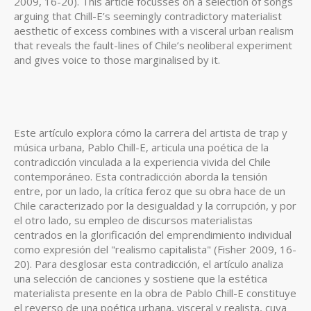
2009, 16-20). This article focusses on a selection of songs
arguing that Chill-E’s seemingly contradictory materialist
aesthetic of excess combines with a visceral urban realism
that reveals the fault-lines of Chile’s neoliberal experiment
and gives voice to those marginalised by it.
Este artículo explora cómo la carrera del artista de trap y
música urbana, Pablo Chill-E, articula una poética de la
contradicción vinculada a la experiencia vivida del Chile
contemporáneo. Esta contradicción aborda la tensión
entre, por un lado, la crítica feroz que su obra hace de un
Chile caracterizado por la desigualdad y la corrupción, y por
el otro lado, su empleo de discursos materialistas
centrados en la glorificación del emprendimiento individual
como expresión del "realismo capitalista" (Fisher 2009, 16-
20). Para desglosar esta contradicción, el artículo analiza
una selección de canciones y sostiene que la estética
materialista presente en la obra de Pablo Chill-E constituye
el reverso de una poética urbana, visceral y realista, cuya