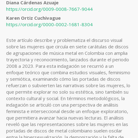
Contenido
Diana Cárdenas Azuaje
https://orcid.org/0009-0008-7667-9044
principal
Karen Ortiz Cuchivague
del
https://orcid.org/0000-0002-1681-8304
artículo
Este artículo describe y problematiza el discurso visual
sobre las mujeres que circula en siete carátulas de discos
de agrupaciones de música metal en Colombia con amplia
trayectoria y reconocimiento, lanzados durante el periodo
2008 a 2023. Para esta indagación se recurrió a un
enfoque teórico que combina estudios visuales, feminismo
y semiótica, examinando cómo las portadas de discos
refuerzan o subvierten las narrativas sobre las mujeres, lo
que permite explorar no solo su estética, sino también su
contexto cultural y social. En términos metodológicos, la
indagación se articuló con una perspectiva de análisis
feminista e interseccional desde un enfoque exploratorio,
que permitiera avanzar hacia nuevas lecturas. El análisis
reveló que las representaciones sobre las mujeres en las
portadas de discos de metal colombiano suelen oscilar
entre la hipersexualización, la demonización y la falta de