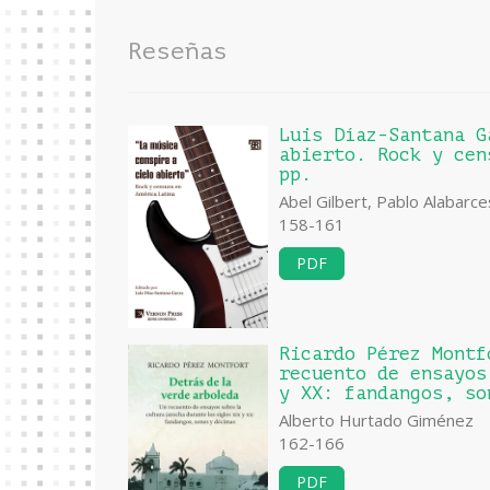
Reseñas
Luis Díaz-Santana G
abierto. Rock y cen
pp.
Abel Gilbert, Pablo Alabarce
158-161
PDF
Ricardo Pérez Montf
recuento de ensayos
y XX: fandangos, so
Alberto Hurtado Giménez
162-166
PDF