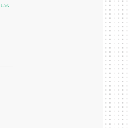
olás
o