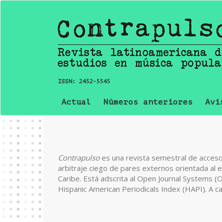
Navegación
principal
Contenido
principal
Barra
lateral
ISSN:
2452-5545
Actual
Números anteriores
Avi
Contrapulso
es una revista semestral de acceso 
arbitraje ciego de pares externos orientada al e
Caribe. Está adscrita al Open Journal Systems (
Hispanic American Periodicals Index (HAPI). A cad