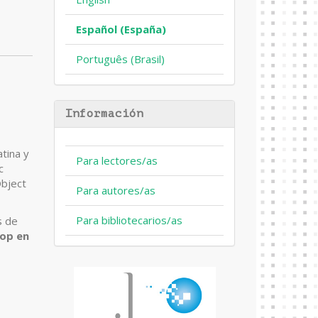
Español (España)
Português (Brasil)
Información
atina y
Para lectores/as
c
Object
Para autores/as
Para bibliotecarios/as
s de
op en