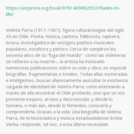
principal
https://uncpress.org/book/9781469682952/thanks-to-
del
life/
artículo
Violeta Parra (1917-1967), figura cultural insigne del siglo
XX en Chile. Poeta, música, cantora, folklorista, tapicera,
locera, investigadora de vestigios poético-musicales
populares, escultora y pintora. Cerca de cumplirse los
sesenta años de su “fuga del mundo” –como las violeteras
se refieren a su muerte–, la artista ha motivado
numerosas publicaciones sobre su vida y obra, en especial
biografías, fragmentarias o totales. Todas ellas esmeradas
e inteligentes, buscan afanosamente auscultar la existencia
cargada de identidad de Violeta Parra, como intentando a
través de ella encontrar el Chile profundo, ese que se nos
presenta esquivo, arcano y desconocido; y desde lo
humano, o más aún, desde lo femenino, conocerla y
comprenderla. Gracias a la vida: Una biografía de Violeta
Parra, de la historiadora y música estadounidense Ericka
Verba, responde, tal vez, a esta última necesidad.