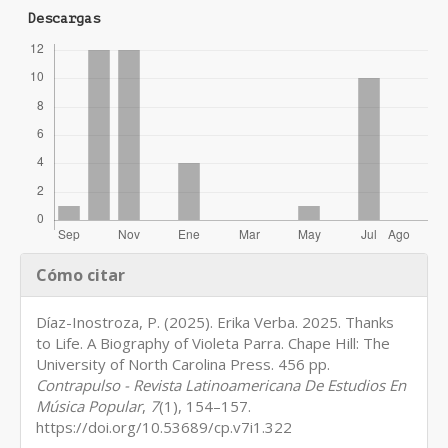
Descargas
Detalles
Cómo citar
del
artículo
Díaz-Inostroza, P. (2025). Erika Verba. 2025. Thanks
to Life. A Biography of Violeta Parra. Chape Hill: The
University of North Carolina Press. 456 pp.
Contrapulso - Revista Latinoamericana De Estudios En
Música Popular
,
7
(1), 154–157.
https://doi.org/10.53689/cp.v7i1.322