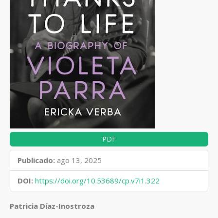
PDF
Publicado:
ago 13, 2025
DOI:
https://doi.org/10.53689/cp.v7i1.322
Contenido
Patricia Díaz-Inostroza