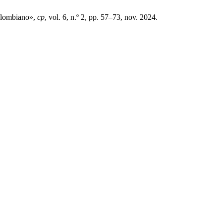
colombiano»,
cp
, vol. 6, n.º 2, pp. 57–73, nov. 2024.