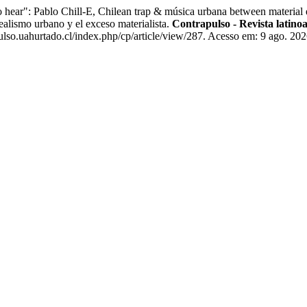
ar": Pablo Chill-E, Chilean trap & música urbana between material ex
realismo urbano y el exceso materialista.
Contrapulso - Revista latino
lso.uahurtado.cl/index.php/cp/article/view/287. Acesso em: 9 ago. 202