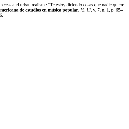
cess and urban realism.: “Te estoy diciendo cosas que nadie quiere
americana de estudios en música popular
,
[S. l.]
, v. 7, n. 1, p. 65–
6.