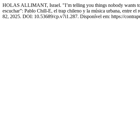
HOLAS ALLIMANT, Israel. "I’m telling you things nobody wants to he
escuchar”: Pablo Chill-E, el trap chileno y la música urbana, entre el 
82, 2025. DOI: 10.53689/cp.v7i1.287. Disponível em: https://contrapu