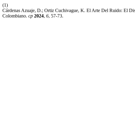
(1)
Cárdenas Azuaje, D.; Ortiz Cuchivague, K. El Arte Del Ruido: El Di
Colombiano.
cp
2024
,
6
, 57-73.